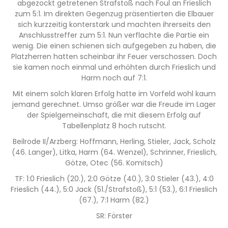
abgezockt getretenen Strafstoß nach Foul an Frieslich
zum 5:1. Im direkten Gegenzug präsentierten die Elbauer
sich kurzzeitig konterstark und machten ihrerseits den
Anschlusstreffer zum 5:1. Nun verflachte die Partie ein
wenig. Die einen schienen sich aufgegeben zu haben, die
Platzherren hatten scheinbar ihr Feuer verschossen. Doch
sie kamen noch einmal und erhöhten durch Frieslich und
Harm noch auf 7:1.
Mit einem solch klaren Erfolg hatte im Vorfeld wohl kaum
jemand gerechnet. Umso größer war die Freude im Lager
der Spielgemeinschaft, die mit diesem Erfolg auf
Tabellenplatz 8 hoch rutscht.
Beilrode II/Arzberg: Hoffmann, Herling, Stieler, Jack, Scholz
(46. Langer), Litka, Harm (64. Wenzel), Schrinner, Frieslich,
Götze, Otec (56. Komitsch)
TF: 1:0 Frieslich (20.), 2:0 Götze (40.), 3:0 Stieler (43.), 4:0
Frieslich (44.), 5:0 Jack (51./Strafstoß), 5:1 (53.), 6:1 Frieslich
(67.), 7:1 Harm (82.)
SR: Förster