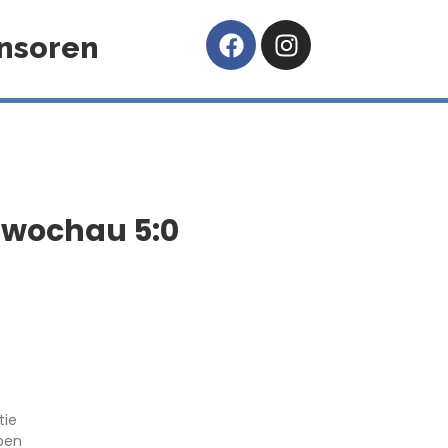
nsoren
 Zwochau 5:0
tie
aben