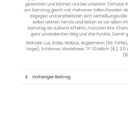
gewonnen und können uns bei unserem Torhüter Rober
am Samstag gleich mit mehreren tollen Paraden die 
dagegen und erarbeiteten sich verheißungsvolle C
selbst wirkten nervös und ließen es vor allem
Samstag als äußerst effektiv, münzten ihre Chan
ganz unverdienten Sieg und drei Punkte. Damit gel
Beilrode: Lux, Kralle, Möbius, Angermann (59. Pohle)
Vogel), Schrinner, Wedehase; TF: 1:0 Milich (8.), 2
(8
Vorheriger Beitrag