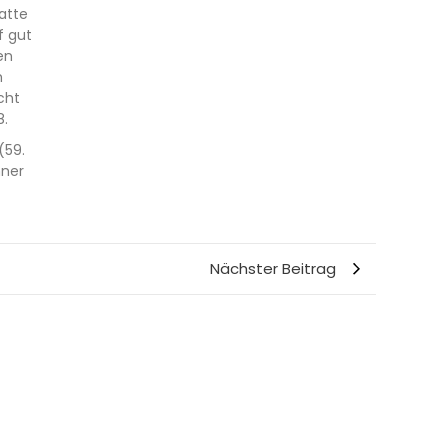
atte
f gut
en
m
cht
8.
(59.
nner
Nächster Beitrag