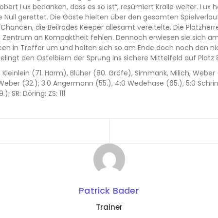
t Lux bedanken, dass es so ist“, resümiert Kralle weiter. Lux h
Null gerettet. Die Gäste hielten über den gesamten Spielverlau
hancen, die Beilrodes Keeper allesamt vereitelte. Die Platzherr
 im Zentrum an Kompaktheit fehlen. Dennoch erwiesen sie sich a
cen in Treffer um und holten sich so am Ende doch noch den ni
ingt den Ostelbiern der Sprung ins sichere Mittelfeld auf Platz 
, Kleinlein (71. Harm), Blüher (80. Gräfe), Simmank, Milich, Weber 
:0 Weber (32.); 3:0 Angermann (55.), 4:0 Wedehase (65.), 5:0 Schri
9.); SR: Döring; ZS: 111
Patrick Bader
Trainer