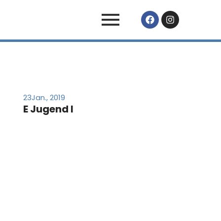
23
Jan., 2019
E Jugend I